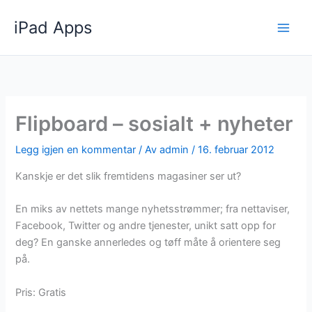
Hopp
iPad Apps
rett
til
innholdet
Flipboard – sosialt + nyheter
Legg igjen en kommentar
/ Av
admin
/
16. februar 2012
Kanskje er det slik fremtidens magasiner ser ut?
En miks av nettets mange nyhetsstrømmer; fra nettaviser,
Facebook, Twitter og andre tjenester, unikt satt opp for
deg? En ganske annerledes og tøff måte å orientere seg
på.
Pris: Gratis