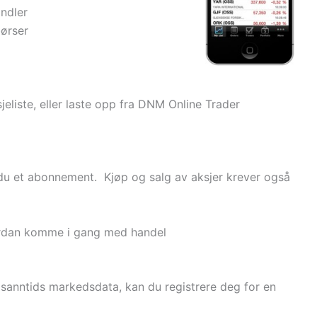
andler
børser
eliste, eller laste opp fra DNM Online Trader
du et abonnement. Kjøp og salg av aksjer krever også
rdan komme i gang med handel
anntids markedsdata, kan du registrere deg for en