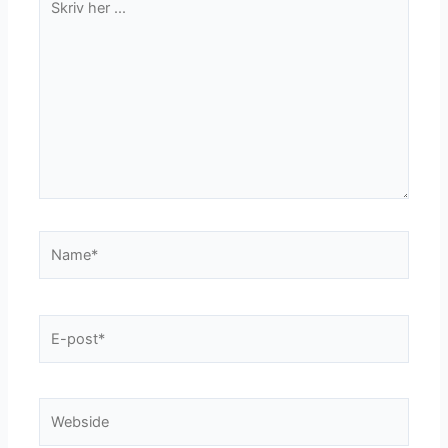
her
...
Name*
E-
post*
Webside