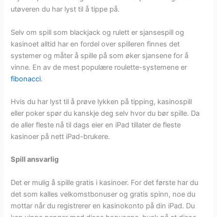
utøveren du har lyst til å tippe på.
Selv om spill som blackjack og rulett er sjansespill og
kasinoet alltid har en fordel over spilleren finnes det
systemer og måter å spille på som øker sjansene for å
vinne. En av de mest populære roulette-systemene er
fibonacci
.
Hvis du har lyst til å prøve lykken på tipping, kasinospill
eller poker spør du kanskje deg selv hvor du bør spille. Da
de aller fleste nå til dags eier en iPad tillater de fleste
kasinoer på nett iPad-brukere.
Spill ansvarlig
Det er mulig å spille gratis i kasinoer. For det første har du
det som kalles velkomstbonuser og gratis spinn, noe du
mottar når du registrerer en kasinokonto på din iPad. Du