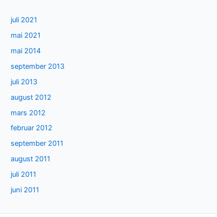
juli 2021
mai 2021
mai 2014
september 2013
juli 2013
august 2012
mars 2012
februar 2012
september 2011
august 2011
juli 2011
juni 2011