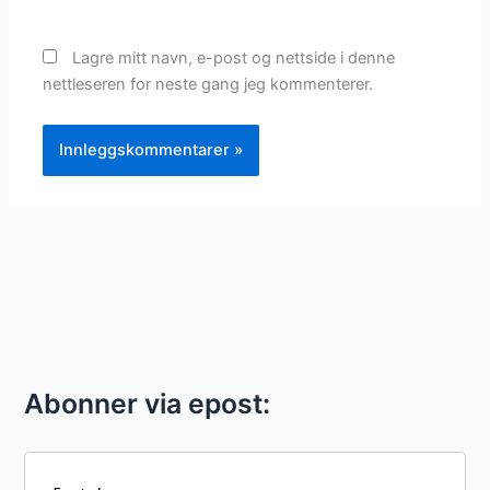
Lagre mitt navn, e-post og nettside i denne
nettleseren for neste gang jeg kommenterer.
Abonner via epost: