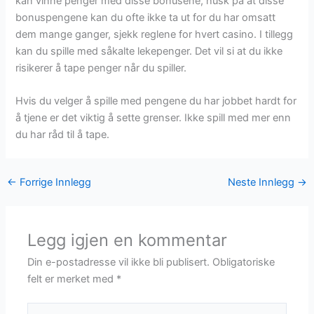
kan vinne penger med disse bonusene, husk på at disse
bonuspengene kan du ofte ikke ta ut for du har omsatt
dem mange ganger, sjekk reglene for hvert casino. I tillegg
kan du spille med såkalte lekepenger. Det vil si at du ikke
risikerer å tape penger når du spiller.
Hvis du velger å spille med pengene du har jobbet hardt for
å tjene er det viktig å sette grenser. Ikke spill med mer enn
du har råd til å tape.
←
Forrige Innlegg
Neste Innlegg
→
Legg igjen en kommentar
Din e-postadresse vil ikke bli publisert.
Obligatoriske
felt er merket med
*
Skriv