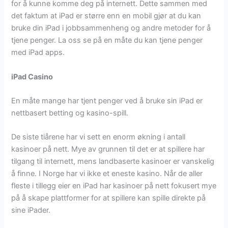
for å kunne komme deg på internett. Dette sammen med
det faktum at iPad er større enn en mobil gjør at du kan
bruke din iPad i jobbsammenheng og andre metoder for å
tjene penger. La oss se på en måte du kan tjene penger
med iPad apps.
iPad Casino
En måte mange har tjent penger ved å bruke sin iPad er
nettbasert betting og kasino-spill.
De siste tiårene har vi sett en enorm økning i antall
kasinoer på nett. Mye av grunnen til det er at spillere har
tilgang til internett, mens landbaserte kasinoer er vanskelig
å finne. I Norge har vi ikke et eneste kasino. Når de aller
fleste i tillegg eier en iPad har kasinoer på nett fokusert mye
på å skape plattformer for at spillere kan spille direkte på
sine iPader.