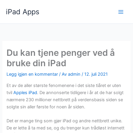
Hopp
iPad Apps
rett
til
innholdet
Du kan tjene penger ved å
bruke din iPad
Legg igjen en kommentar
/ Av
admin
/
12. juli 2021
Et av de aller største fenomenene i det siste tiåret er uten
tvil
Apples iPad
. De annonserte tidligere i år at de har solgt
nærmere 230 millioner nettbrett på verdensbasis siden se
solgte sin aller første for noen år siden.
Det er mange ting som gjør iPad og andre nettbrett unike.
De er lette å ta med se, og du trenger kun trådløst internett