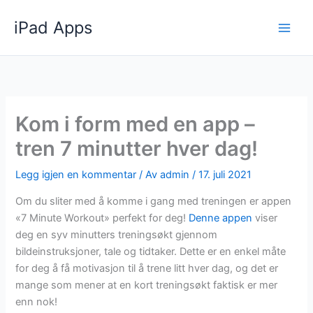
Hopp
iPad Apps
rett
til
innholdet
Kom i form med en app –
tren 7 minutter hver dag!
Legg igjen en kommentar
/ Av
admin
/
17. juli 2021
Om du sliter med å komme i gang med treningen er appen
«7 Minute Workout» perfekt for deg!
Denne appen
viser
deg en syv minutters treningsøkt gjennom
bildeinstruksjoner, tale og tidtaker. Dette er en enkel måte
for deg å få motivasjon til å trene litt hver dag, og det er
mange som mener at en kort treningsøkt faktisk er mer
enn nok!