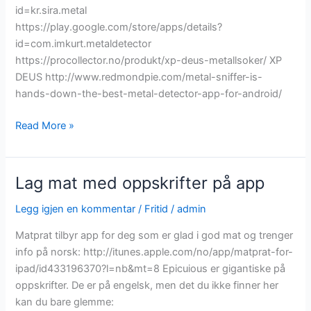
id=kr.sira.metal
https://play.google.com/store/apps/details?
id=com.imkurt.metaldetector
https://procollector.no/produkt/xp-deus-metallsoker/ XP
DEUS http://www.redmondpie.com/metal-sniffer-is-
hands-down-the-best-metal-detector-app-for-android/
Spennende
Read More »
metallsøker
apper
Lag mat med oppskrifter på app
Legg igjen en kommentar
/
Fritid
/
admin
Matprat tilbyr app for deg som er glad i god mat og trenger
info på norsk: http://itunes.apple.com/no/app/matprat-for-
ipad/id433196370?l=nb&mt=8 Epicuious er gigantiske på
oppskrifter. De er på engelsk, men det du ikke finner her
kan du bare glemme: