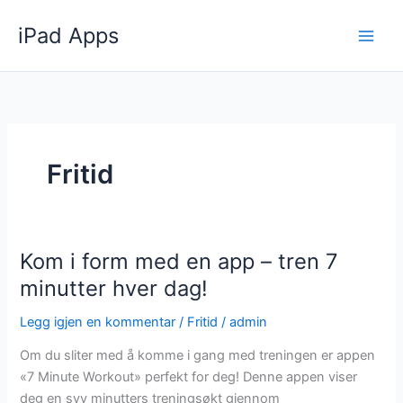
Hopp
iPad Apps
rett
til
innholdet
Fritid
Kom i form med en app – tren 7
minutter hver dag!
Legg igjen en kommentar
/
Fritid
/
admin
Om du sliter med å komme i gang med treningen er appen
«7 Minute Workout» perfekt for deg! Denne appen viser
deg en syv minutters treningsøkt gjennom