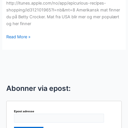
http://itunes.apple.com/no/app/epicurious-recipes-
shopping/id312101965?l=nb&mt=8 Amerikansk mat finner
du på Betty Crocker. Mat fra USA blir mer og mer populært
og her finner
Lag
Read More »
mat
med
oppskrifter
på
app
Abonner via epost:
Epost adresse