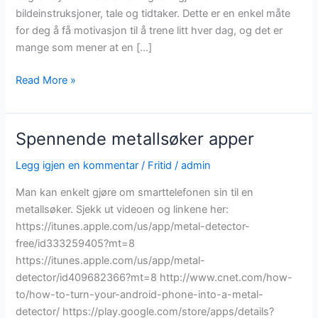
bildeinstruksjoner, tale og tidtaker. Dette er en enkel måte
for deg å få motivasjon til å trene litt hver dag, og det er
mange som mener at en […]
Kom
Read More »
i
form
med
Spennende metallsøker apper
en
app
Legg igjen en kommentar
/
Fritid
/
admin
–
Man kan enkelt gjøre om smarttelefonen sin til en
tren
metallsøker. Sjekk ut videoen og linkene her:
7
https://itunes.apple.com/us/app/metal-detector-
minutter
free/id333259405?mt=8
hver
https://itunes.apple.com/us/app/metal-
dag!
detector/id409682366?mt=8 http://www.cnet.com/how-
to/how-to-turn-your-android-phone-into-a-metal-
detector/ https://play.google.com/store/apps/details?